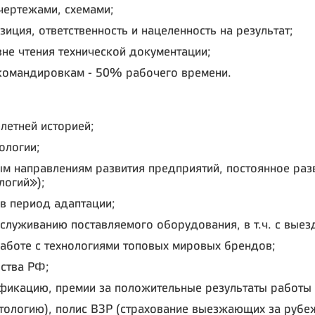
 чертежами, схемами;
иция, ответственность и нацеленность на результат;
вне чтения технической документации;
командировкам - 50% рабочего времени.
летней историей;
ологии;
м направлениям развития предприятий, постоянное разв
логий»);
в период адаптации;
луживанию поставляемого оборудования, в т.ч. с выез
работе с технологиями топовых мировых брендов;
ства РФ;
фикацию, премии за положительные результаты работы 
тологию), полис ВЗР (страхование выезжающих за рубеж