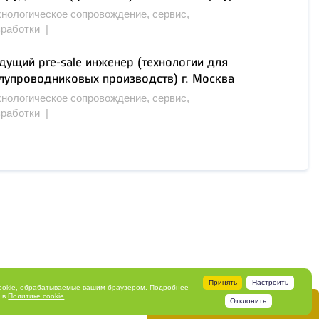
хнологическое сопровождение, сервис,
зработки |
дущий pre-sale инженер (технологии для
лупроводниковых производств) г. Москва
хнологическое сопровождение, сервис,
зработки |
Принять
Настроить
ookie, обрабатываемые вашим браузером. Подробнее
ь в
Политике cookie
.
Отклонить
Свяжитесь с нами