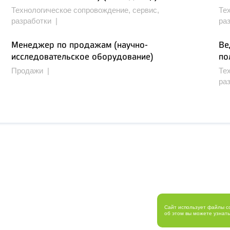
Технологическое сопровождение, сервис,
Те
разработки |
ра
Менеджер по продажам (научно-
Ве
исследовательское оборудование)
по
Продажи |
Те
ра
Сайт использует файлы c
об этом вы можете узнат