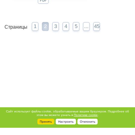
PDF
1
2
3
4
5
...
45
Страницы
Сайт использует файлы cookie, обрабатываемые вашим браузером. Подробнее об
этом вы можете узнать в
Политике cookie
.
Принять
Настроить
Отклонить