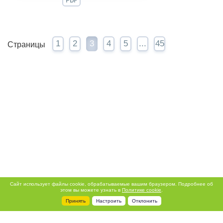
PDF
1
2
3
4
5
...
45
Страницы
Сайт использует файлы cookie, обрабатываемые вашим браузером. Подробнее об
этом вы можете узнать в
Политике cookie
.
Принять
Настроить
Отклонить